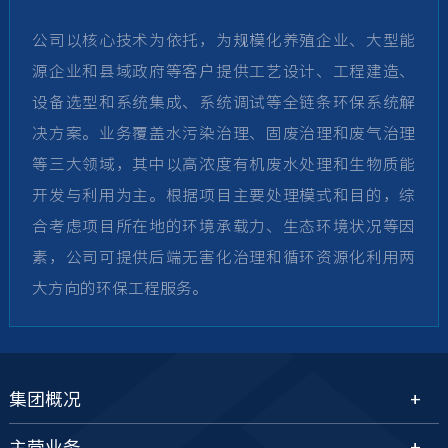
公司以核心技术为依托，为规模化养殖企业、大型能
公司根据客户需求，为环保项目提供专业的运营服
投资运营生物质资源综合利用项目，将农林废弃物转
公司践行绿色循环经济理念，利用畜禽粪污通过无害
公司的环保装备产品主要包括拼装式罐体环保装备
源企业和县域政府等客户提供工艺设计、工程建造、
务。公司基于对环保技术的沉淀和项目经验的积累，
化为有机肥、生物质能源等可再生资源，构建绿色循
化处理和生物发酵，生产优质有机肥，有效提升土壤
和专用环保处理装备，具有标准化、成套化和模块
设备选型和系统集成、系统调试等全链条环保系统解
实现核心技术应用向产业链进行纵向延伸，为废水治
环产业链。
质量，帮助农作物增收，实现耕地可持续生产。公司
化等优点。
决方案。业务覆盖水污染治理、固废治理和废气治理
理系统稳定运行提供专业的支持服务。运营服务主要
主营产品有生物有机肥料、有机肥料、复合微生物肥
等三大领域，其中以高浓度有机废水处理和生物质能
系畜禽养殖废水处理项目运营，并向村镇生活污水处
料、含腐植酸水溶肥等；自有品牌包括“农家
拼装式罐体根据防腐涂层主要分为搪瓷拼装罐和环
开发与利用为主。根据项目主要处理模式和目的，综
理项目运营拓展。公司环保运营的亮点主要是依托智
绿”“达益农”“汇科特”“滴可富”等，产品曾荣
氧拼装罐。
合考虑项目所在地的环境承载力、生态环境状况等因
慧环保运营系统实现环保运营的远程化管理。智慧环
获“广东省名牌产品”称号，畅销我国海南、广西、
标准化专用环保处理装备主要包括养殖固废处理设
素，公司可提供后端无害化治理和循环资源化利用两
保运营系统可实现对运营项目的实时监控、监测和控
广东、江西等重要经济作物种植区域。
备、村镇生活废弃物处理设备及辅助设备。
大方向的环保工程服务。
制，并对运营点的运营人员、物料、设备进行精细化
管理。
养殖固废处理设备主要包括动物尸体降解处理机、
干化设备、固废处理一体化设备、新风净化设备、
高温发酵处理设备等成套养殖固废处理设备等；
集团概况
村镇生活废弃物处理设备包括餐厨垃圾处理设备、
主营业务